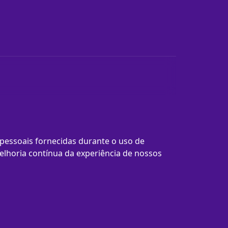
pessoais fornecidas durante o uso de
elhoria contínua da experiência de nossos