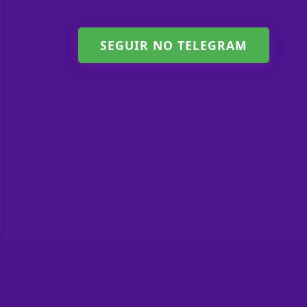
SEGUIR NO TELEGRAM