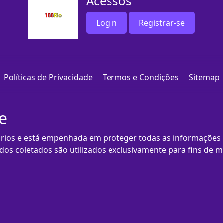
Acessos
Login
Registrar-se
Políticas de Privacidade
Termos e Condições
Sitemap
de
uários e está empenhada em proteger todas as informações 
os coletados são utilizados exclusivamente para fins de m