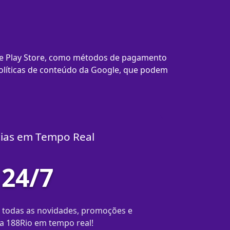
gle Play Store, como métodos de pagamento
políticas de conteúdo da Google, que podem
cias em Tempo Real
24/7
e todas as novidades, promoções e
a 188Rio em tempo real!