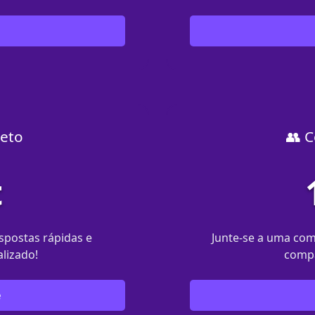
reto
👥 
t
espostas rápidas e
Junte-se a uma com
lizado!
compa
e