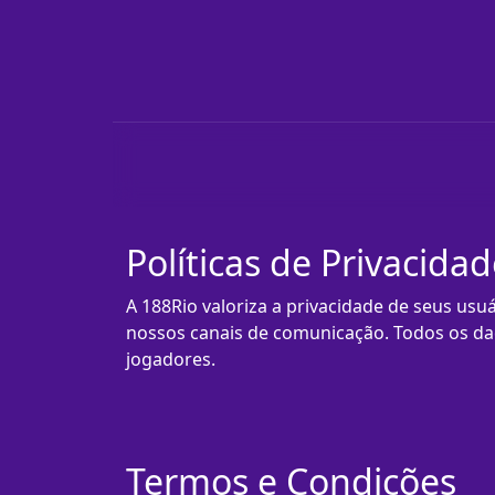
Políticas de Privacida
A 188Rio valoriza a privacidade de seus us
nossos canais de comunicação. Todos os dad
jogadores.
Termos e Condições