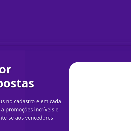
or
postas
us no cadastro e em cada
 a promoções incríveis e
unte-se aos vencedores