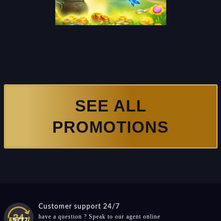
SEE ALL
PROMOTIONS
Customer support 24/7
have a question ? Speak to our agent online