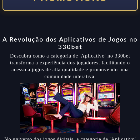
A Revolução dos Aplicativos de Jogos no
330bet
Descubra como a categoria de 'Aplicativo' no 330bet
transforma a experiência dos jogadores, facilitando o
acesso a jogos de alta qualidade e promovendo uma
comunidade interativa.
No universo dos jogos digitais, a categoria de 'Aplicativo'