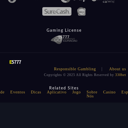
Gaming License
Responsible Gambling
About us
Copyrights © 2025 All Rights Reserved by
330bet
Related Sites
ade
Eventos
Dicas
Aplicativo
Jogo
Sobre
Casino
Esp
Nós